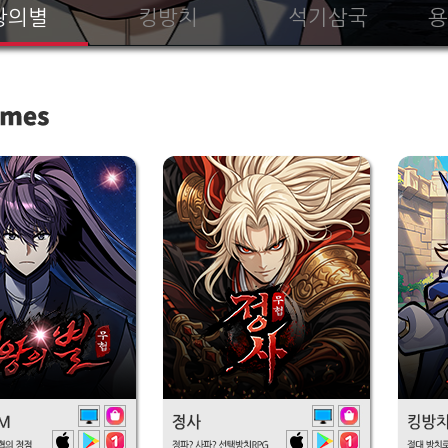
왕의별
킹방치
석기삼국
용