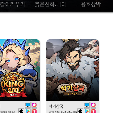
칼이키우기
붉은신화:나타
용호상박